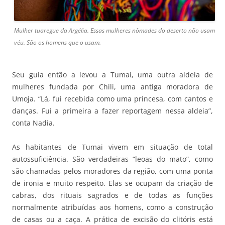
Mulher tuaregue da Argélia. Essas mulheres nômades do deserto não usam
véu. São os homens que o usam.
Seu guia então a levou a Tumai, uma outra aldeia de
mulheres fundada por Chili, uma antiga moradora de
Umoja. “Lá, fui recebida como uma princesa, com cantos e
danças. Fui a primeira a fazer reportagem nessa aldeia”,
conta Nadia.
As habitantes de Tumai vivem em situação de total
autossuficiência. São verdadeiras “leoas do mato”, como
são chamadas pelos moradores da região, com uma ponta
de ironia e muito respeito. Elas se ocupam da criação de
cabras, dos rituais sagrados e de todas as funções
normalmente atribuídas aos homens, como a construção
de casas ou a caça. A prática de excisão do clitóris está