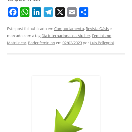
F
W
Li
T
X
E
S
a
h
n
el
m
h
c
at
k
e
ai
ar
Este post foi publicado em
Comportamento
,
Revista Oásis
e
marcado com a tag
Dia Internacional da Mulher
,
Feminismo
,
e
s
e
gr
l
e
Matrilinear
,
Poder feminino
em
02/02/2023
por
Luis Pellegrini
.
b
A
dI
a
o
p
n
m
o
p
k