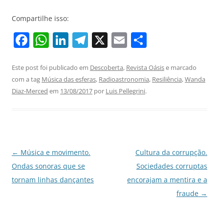
Compartilhe isso:
F
W
Li
T
X
E
S
a
h
n
el
m
h
c
at
k
e
ai
ar
Este post foi publicado em
Descoberta
,
Revista Oásis
e marcado
com a tag
Música das esferas
,
Radioastronomia
,
Resiliência
,
Wanda
e
s
e
gr
l
e
Diaz-Merced
em
13/08/2017
por
Luis Pellegrini
.
b
A
dI
a
o
p
n
m
o
p
k
Navegação
←
Música e movimento.
Cultura da corrupção.
de
Ondas sonoras que se
Sociedades corruptas
posts
tornam linhas dançantes
encorajam a mentira e a
fraude
→