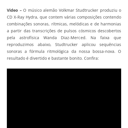
Video –
O
músico alemão Volkmar Studtrucker produziu o
CD X-Ray Hydra, que contem várias composições contendo
combinações sonoras, rítmicas, melódicas e de harmonias
a partir das transcrições de pulsos cósmicos descobertos
pela astrofísica Wanda Diaz-Merced. Na faixa que
reproduzimos abaixo, Studtrucker aplicou sequências
sonoras a fórmula ritmológica da nossa bossa-nova. O
resultado é divertido e bastante bonito. Confira: