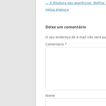
Navegação
←
A ditadura das aparências. Melhor 
k
de
nessa arapuca
posts
Deixe um comentário
O seu endereço de e-mail não será pu
Comentário
*
Nome