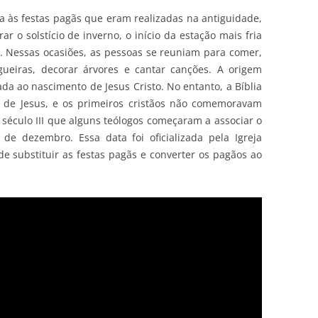
da às festas pagãs que eram realizadas na antiguidade,
 o solstício de inverno, o início da estação mais fria
. Nessas ocasiões, as pessoas se reuniam para comer,
gueiras, decorar árvores e cantar canções. A origem
nada ao nascimento de Jesus Cristo. No entanto, a Bíblia
 de Jesus, e os primeiros cristãos não comemoravam
 século III que alguns teólogos começaram a associar o
de dezembro. Essa data foi oficializada pela Igreja
 de substituir as festas pagãs e converter os pagãos ao