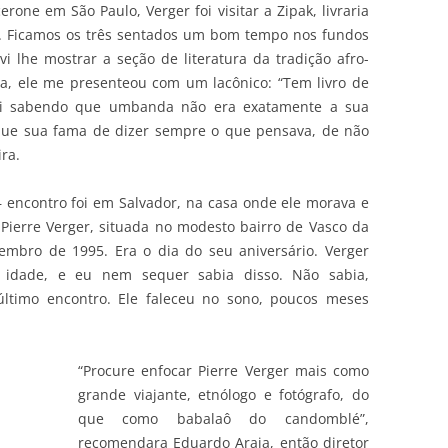
one em São Paulo, Verger foi visitar a Zipak, livraria
o. Ficamos os três sentados um bom tempo nos fundos
i lhe mostrar a seção de literatura da tradição afro-
ria, ele me presenteou com um lacônico: “Tem livro de
ei sabendo que umbanda não era exatamente a sua
i que sua fama de dizer sempre o que pensava, de não
ra.
 encontro foi em Salvador, na casa onde ele morava e
Pierre Verger, situada no modesto bairro de Vasco da
embro de 1995. Era o dia do seu aniversário. Verger
 idade, e eu nem sequer sabia disso. Não sabia,
último encontro. Ele faleceu no sono, poucos meses
“Procure enfocar Pierre Verger mais como
grande viajante, etnólogo e fotógrafo, do
que como babalaô do candomblé”,
recomendara Eduardo Araia, então diretor