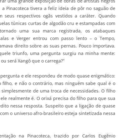
rar uma grande exposição de obras de artistas negros
a Pinacoteca tivera a feliz ideia de pôr no saguão de
m seus respectivos ogãs vestidos a caráter. Quando
elas túnicas curtas de algodão cru e estampadas com
 tornado uma sua marca registrada, os atabaques
alas e Verger entrou com passo lento – o Tempo,
lamava direito sobre as suas pernas. Pouco importava.
aquele triunfo, uma pergunta surgiu na minha mente:
 ou será Xangô que o carrega?”
a pergunta e ele respondeu de modo quase enigmático:
 filho, e não o contrário, mas ninguém sabe qual é o
ate simplesmente de uma troca de necessidades. O filho
ele realmente é. O orixá precisa do filho para que sua
medito nessa resposta. Suspeito que a ligação de quase
om o universo afro-brasileiro esteja sintetizada nessa
ntação na Pinacoteca, trazido por Carlos Eugênio