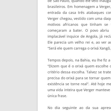
de São Paulo, quando ele veio inaugu
brasileiros. Em homenagem a Verger, 
entrada da casa três atabaques co
Verger chegou, vestido com uma daqu
motivos africanos que tinham se
começaram a bater. O povo abriu 
implacável inquice de Angola, já rec
Ele parecia um velho rei e, ao ver 
“Será ele quem carrega o orixá Xangô,
Tempos depois, na Bahia, eu lhe fiz 
“Dizem que é o orixá quem escolhe o
critério dessa escolha. Talvez se tr
precisa do orixá para se tornar quem 
existência se torne real”. Até hoje 
uma vida inteira que Verger manteve c
única frase.
No dia seguinte ao da sua aprese