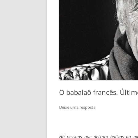
O babalaô francês. Últi
Deixe uma resposta
Há pessoas que deixam balizas na m