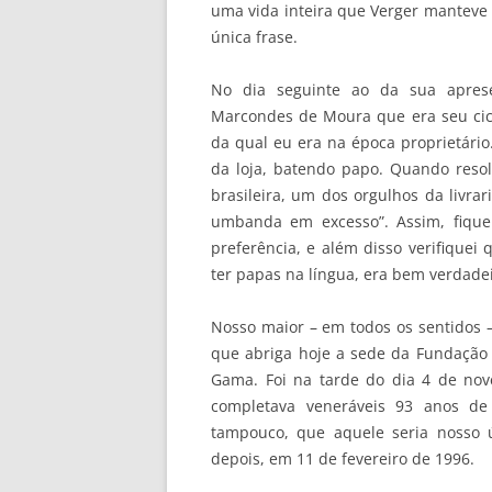
uma vida inteira que Verger manteve c
única frase.
No dia seguinte ao da sua aprese
Marcondes de Moura que era seu cicer
da qual eu era na época proprietári
da loja, batendo papo. Quando resolv
brasileira, um dos orgulhos da livra
umbanda em excesso”. Assim, fiqu
preferência, e além disso verifique
ter papas na língua, era bem verdadei
Nosso maior – em todos os sentidos –
que abriga hoje a sede da Fundação 
Gama. Foi na tarde do dia 4 de nov
completava veneráveis 93 anos de
tampouco, que aquele seria nosso 
depois, em 11 de fevereiro de 1996.