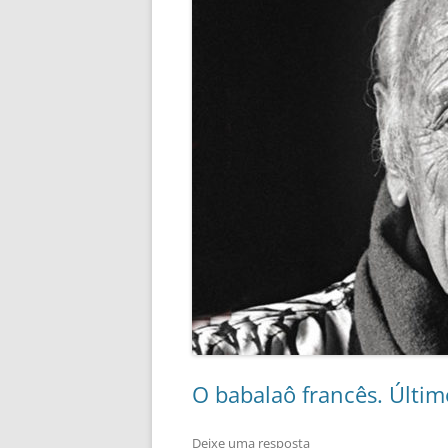
O babalaô francês. Últi
Deixe uma resposta