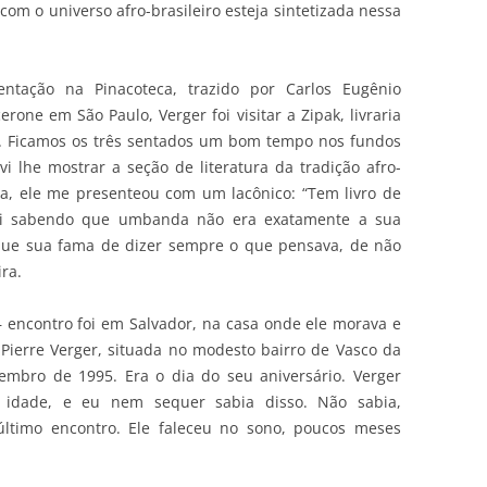
om o universo afro-brasileiro esteja sintetizada nessa
ntação na Pinacoteca, trazido por Carlos Eugênio
one em São Paulo, Verger foi visitar a Zipak, livraria
o. Ficamos os três sentados um bom tempo nos fundos
i lhe mostrar a seção de literatura da tradição afro-
ria, ele me presenteou com um lacônico: “Tem livro de
ei sabendo que umbanda não era exatamente a sua
i que sua fama de dizer sempre o que pensava, de não
ra.
 encontro foi em Salvador, na casa onde ele morava e
Pierre Verger, situada no modesto bairro de Vasco da
embro de 1995. Era o dia do seu aniversário. Verger
 idade, e eu nem sequer sabia disso. Não sabia,
último encontro. Ele faleceu no sono, poucos meses