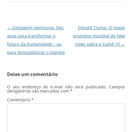
o
p
k
Navegação
←
Contagem regressiva. Dez
Donald Trump. O maior
de
anos para transformar o
promotor mundial de fake
posts
futuro da humanidade – ou
news sobre a Covid-19
→
para desestabilizar o planeta
Deixe um comentário
O seu endereço de e-mail não será publicado.
Campos
obrigatórios são marcados com
*
Comentário
*