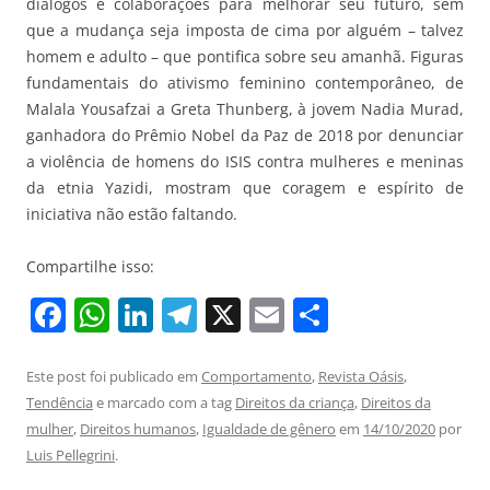
diálogos e colaborações para melhorar seu futuro, sem
que a mudança seja imposta de cima por alguém – talvez
homem e adulto – que pontifica sobre seu amanhã. Figuras
fundamentais do ativismo feminino contemporâneo, de
Malala Yousafzai a Greta Thunberg, à jovem Nadia Murad,
ganhadora do Prêmio Nobel da Paz de 2018 por denunciar
a violência de homens do ISIS contra mulheres e meninas
da etnia Yazidi, mostram que coragem e espírito de
iniciativa não estão faltando.
Compartilhe isso:
F
W
Li
T
X
E
S
a
h
n
el
m
h
c
at
k
e
ai
ar
Este post foi publicado em
Comportamento
,
Revista Oásis
,
Tendência
e marcado com a tag
Direitos da criança
,
Direitos da
e
s
e
gr
l
e
mulher
,
Direitos humanos
,
Igualdade de gênero
em
14/10/2020
por
b
A
dI
a
Luis Pellegrini
.
o
p
n
m