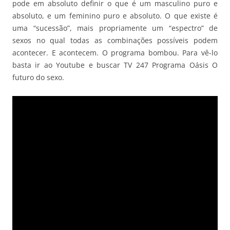
pode em absoluto definir o que é um masculino puro e
absoluto, e um feminino puro e absoluto. O que existe é
uma “sucessão”, mais propriamente um “espectro” de
sexos no qual todas as combinações possíveis podem
acontecer. E acontecem. O programa bombou. Para vê-lo
basta ir ao Youtube e buscar TV 247 Programa Oásis O
futuro do sexo.