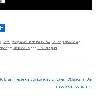
S
m
h
i
ar
o
,
Geral
,
Programa Oásis na TV 247
,
Saúde
,
Tendência
e
ência
em
18/08/2025
por
Luis Pellegrini
.
e
do Brasil
Teste de pureza ideológica em Oklahoma. Um
risco à democracia
→