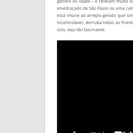
gênero ou idade – e revelam muito s
envidraçado de São Paulo ou uma ca
está imune ao arrepio gelado que uma
incontrolável, derruba todas as fronte
isso, seja tão fascinante.