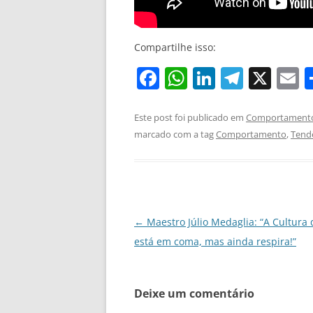
Compartilhe isso:
F
W
Li
T
X
E
a
h
n
el
c
at
k
e
a
Este post foi publicado em
Comportament
marcado com a tag
Comportamento
,
Tend
e
s
e
gr
l
b
A
dI
a
o
p
n
m
o
p
Navegação
←
Maestro Júlio Medaglia: “A Cultura 
k
de
está em coma, mas ainda respira!”
posts
Deixe um comentário