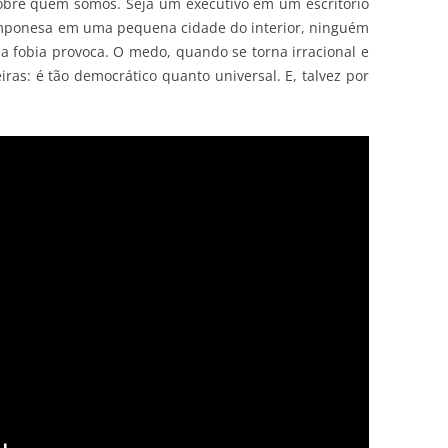
obre quem somos. Seja um executivo em um escritório
mponesa em uma pequena cidade do interior, ninguém
 fobia provoca. O medo, quando se torna irracional e
iras: é tão democrático quanto universal. E, talvez por