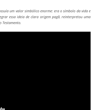
possuía um valor simbólico enorme: era o símbolo da vida e
tegrar essa ideia de clara origem pagã, reinterpretou uma
vo Testamento.