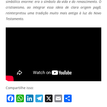
simbólico enorme: era o símbolo da vida e do renascimento. O
cristianismo, ao integrar essa ideia de clara origem pagã,
reinterpretou uma tradição muito mais antiga à luz do Novo
Testamento.
Compartilhe isso:
F
W
Li
T
X
E
S
a
h
n
el
m
h