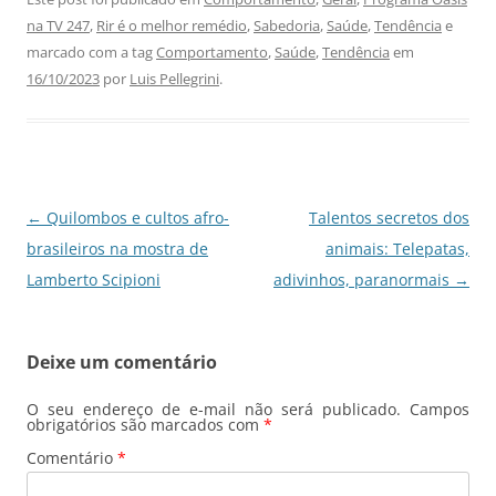
c
at
k
e
ai
ar
na TV 247
,
Rir é o melhor remédio
,
Sabedoria
,
Saúde
,
Tendência
e
e
s
e
gr
l
e
marcado com a tag
Comportamento
,
Saúde
,
Tendência
em
b
A
dI
a
16/10/2023
por
Luis Pellegrini
.
o
p
n
m
o
p
k
Navegação
←
Quilombos e cultos afro-
Talentos secretos dos
de
brasileiros na mostra de
animais: Telepatas,
posts
Lamberto Scipioni
adivinhos, paranormais
→
Deixe um comentário
O seu endereço de e-mail não será publicado.
Campos
obrigatórios são marcados com
*
Comentário
*