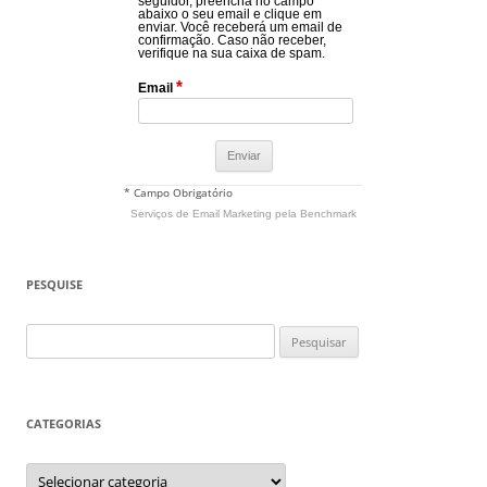
seguidor, preencha no campo
abaixo o seu email e clique em
enviar. Você receberá um email de
confirmação. Caso não receber,
verifique na sua caixa de spam.
*
Email
* Campo Obrigatório
Serviços de Email Marketing
pela Benchmark
PESQUISE
Pesquisar
por:
CATEGORIAS
Categorias