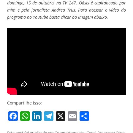
domingo, 15 de outubro, na TV 247. Oásis é capitaneado por
mim e pela jornalista Andrea Trus. Para acessar o vídeo do
programa no Youtube basta clicar ba imagem abaixo.
Compartilhe isso:
F
W
Li
T
X
E
S
a
h
n
el
m
h
Este post foi publicado em
Comportamento
,
Geral
,
Programa Oásis