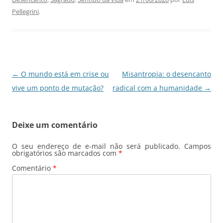
b
A
dI
a
Pellegrini
.
o
p
n
m
o
p
k
Navegação
←
O mundo está em crise ou
Misantropia: o desencanto
de
vive um ponto de mutação?
radical com a humanidade
→
posts
Deixe um comentário
O seu endereço de e-mail não será publicado.
Campos
obrigatórios são marcados com
*
Comentário
*