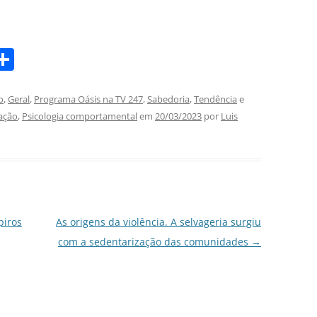
S
m
h
i
ar
o
,
Geral
,
Programa Oásis na TV 247
,
Sabedoria
,
Tendência
e
ação
,
Psicologia comportamental
em
20/03/2023
por
Luis
e
piros
As origens da violência. A selvageria surgiu
com a sedentarização das comunidades
→