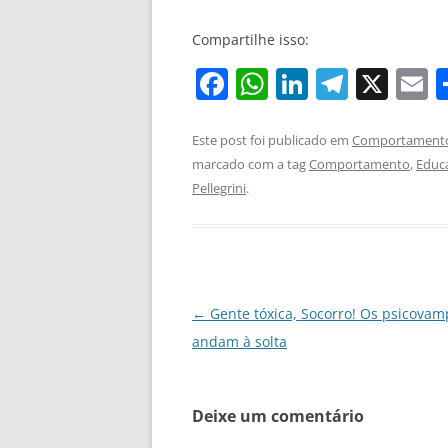
Compartilhe isso:
F
W
Li
T
X
E
a
h
n
el
c
at
k
e
a
Este post foi publicado em
Comportament
marcado com a tag
Comportamento
,
Educ
e
s
e
gr
l
Pellegrini
.
b
A
dI
a
o
p
n
m
o
p
k
Navegação
←
Gente tóxica, Socorro! Os psicovam
de
andam à solta
posts
Deixe um comentário