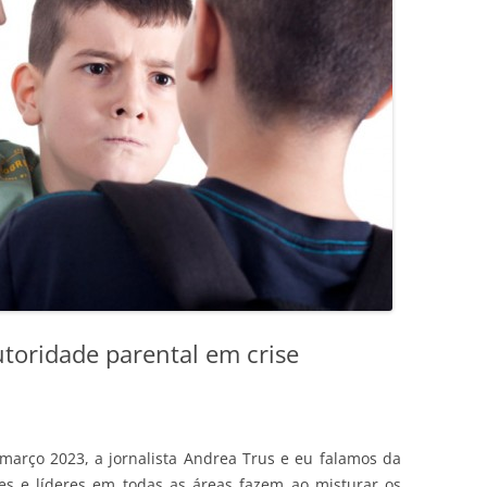
toridade parental em crise
arço 2023, a jornalista Andrea Trus e eu falamos da
es e líderes em todas as áreas fazem ao misturar os