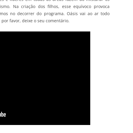
rismo. Na criação dos filhos, esse equívoco provoca
amos no decorrer do programa. Oásis vai ao ar todo
 por favor, deixe o seu comentário.