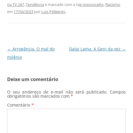
na TV 247
,
Tendência
e marcado com a tag
preconceito
,
Racismo
e
s
e
gr
l
e
em
17/04/2023
por
Luis Pellegrini
.
b
A
dI
a
o
p
n
m
o
p
k
Navegação
←
Arrogância. O mal do
Dalai Lama. A Geni da vez
→
de
milênio
posts
Deixe um comentário
O seu endereço de e-mail não será publicado.
Campos
obrigatórios são marcados com
*
Comentário
*