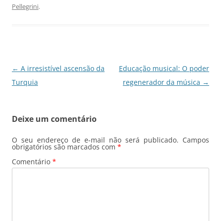
b
A
dI
a
Pellegrini
.
o
p
n
m
o
p
k
Navegação
←
A irresistível ascensão da
Educação musical: O poder
de
Turquia
regenerador da música
→
posts
Deixe um comentário
O seu endereço de e-mail não será publicado.
Campos
obrigatórios são marcados com
*
Comentário
*