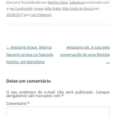
c
at
k
e
ai
ar
Este post foi publicado em
Revista Oásis
,
Sabedoria
e marcado com
a tag
Candomblé
,
Inveja
,
Mãe Stella
,
Mãe Stella de Oxossi
em
e
s
e
gr
l
e
30/08/2017
por
Luis Pellegrini
.
b
A
dI
a
o
p
n
m
o
p
k
Navegação
←
Amazing Grace. Mónica
Amazonia SA. A luta pela
de
Naranjo arrasa na Sagrada
preservação de uma floresta
posts
Família, em Barcelona
→
Deixe um comentário
O seu endereço de e-mail não será publicado.
Campos
obrigatórios são marcados com
*
Comentário
*