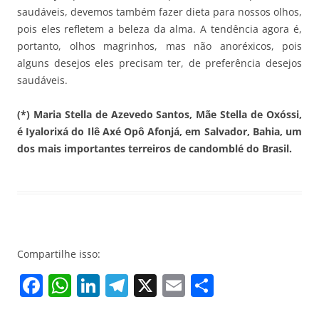
saudáveis, devemos também fazer dieta para nossos olhos,
pois eles refletem a beleza da alma. A tendência agora é,
portanto, olhos magrinhos, mas não anoréxicos, pois
alguns desejos eles precisam ter, de preferência desejos
saudáveis.
(*) Maria Stella de Azevedo Santos, Mãe Stella de Oxóssi,
é Iyalorixá do Ilê Axé Opô Afonjá, em Salvador, Bahia, um
dos mais importantes terreiros de candomblé do Brasil.
Compartilhe isso:
F
W
Li
T
X
E
S
a
h
n
el
m
h