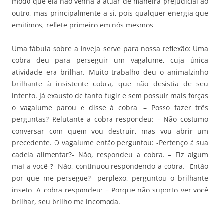
modo que ela não venha a atuar de maneira prejudicial ao
outro, mas principalmente a si, pois qualquer energia que
emitimos, reflete primeiro em nós mesmos.
Uma fábula sobre a inveja serve para nossa reflexão: Uma
cobra deu para perseguir um vagalume, cuja única
atividade era brilhar. Muito trabalho deu o animalzinho
brilhante à insistente cobra, que não desistia de seu
intento. Já exausto de tanto fugir e sem possuir mais forças
o vagalume parou e disse à cobra: – Posso fazer três
perguntas? Relutante a cobra respondeu: – Não costumo
conversar com quem vou destruir, mas vou abrir um
precedente. O vagalume então perguntou: -Pertenço à sua
cadeia alimentar?- Não, respondeu a cobra. – Fiz algum
mal a você-?- Não, continuou respondendo a cobra.- Então
por que me persegue?- perplexo, perguntou o brilhante
inseto. A cobra respondeu: – Porque não suporto ver você
brilhar, seu brilho me incomoda.