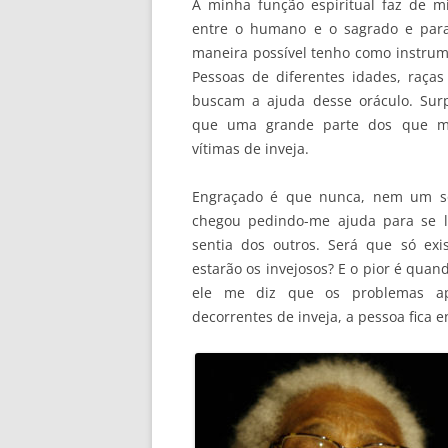
A minha função espiritual faz de 
entre o humano e o sagrado e para
maneira possível tenho como instrum
Pessoas de diferentes idades, raça
buscam a ajuda desse oráculo. Sur
que uma grande parte dos que m
vítimas de inveja.
Engraçado é que nunca, nem um só
chegou pedindo-me ajuda para se l
sentia dos outros. Será que só ex
estarão os invejosos? E o pior é quan
ele me diz que os problemas ap
decorrentes de inveja, a pessoa fica e