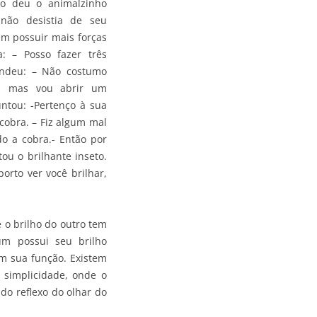
lho deu o animalzinho
 não desistia de seu
sem possuir mais forças
: – Posso fazer três
ondeu: – Não costumo
r, mas vou abrir um
ntou: -Pertenço à sua
cobra. – Fiz algum mal
o a cobra.- Então por
ou o brilhante inseto.
orto ver você brilhar,
o brilho do outro tem
m possui seu brilho
om sua função. Existem
 simplicidade, onde o
 do reflexo do olhar do