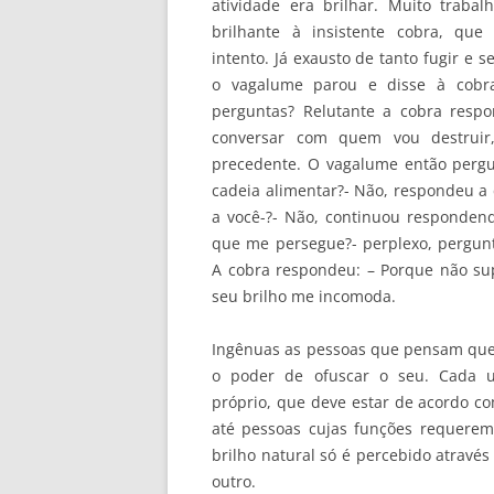
atividade era brilhar. Muito traba
brilhante à insistente cobra, que
intento. Já exausto de tanto fugir e 
o vagalume parou e disse à cobra
perguntas? Relutante a cobra resp
conversar com quem vou destrui
precedente. O vagalume então pergu
cadeia alimentar?- Não, respondeu a 
a você-?- Não, continuou respondend
que me persegue?- perplexo, pergunt
A cobra respondeu: – Porque não sup
seu brilho me incomoda.
Ingênuas as pessoas que pensam que 
o poder de ofuscar o seu. Cada u
próprio, que deve estar de acordo c
até pessoas cujas funções requerem
brilho natural só é percebido através
outro.