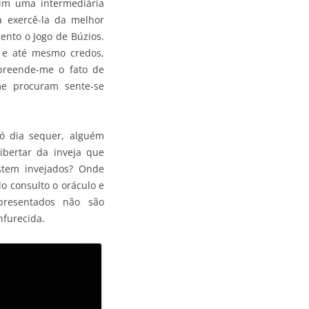
mim uma intermediária
 exercê-la da melhor
ento o Jogo de Búzios.
s e até mesmo credos,
preende-me o fato de
e procuram sente-se
 dia sequer, alguém
ibertar da inveja que
istem invejados? Onde
do consulto o oráculo e
resentados não são
nfurecida.