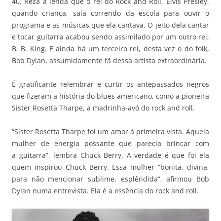
40. Reza a lenda que o rei do Rock and Roll, Elvis Presley,
quando criança, saía correndo da escola para ouvir o
programa e as músicas que ela cantava. O jeito dela cantar
e tocar guitarra acabou sendo assimilado por um outro rei,
B. B. King. E ainda há um terceiro rei, desta vez o do folk,
Bob Dylan, assumidamente fã dessa artista extraordinária.
É gratificante relembrar e curtir os antepassados negros
que fizeram a história do blues americano, como a pioneira
Sister Rosetta Tharpe, a madrinha-avó do rock and roll.
“Sister Rosetta Tharpe foi um amor à primeira vista. Aquela
mulher de energia possante que parecia brincar com
a guitarra”, lembra Chuck Berry. A verdade é que foi ela
quem inspirou Chuck Berry. Essa mulher “bonita, divina,
para não mencionar sublime, esplêndida”, afirmou Bob
Dylan numa entrevista. Ela é a essência do rock and roll.