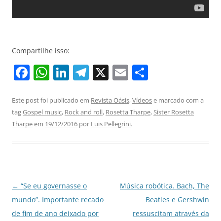
Compartilhe isso:
F
W
Li
T
X
E
S
a
h
n
el
m
h
c
at
k
e
ai
ar
Este post foi publicado em
Revista Oásis
,
Vídeos
e marcado com a
tag
Gospel music
,
Rock and roll
,
Rosetta Tharpe
,
Sister Rosetta
e
s
e
gr
l
e
Tharpe
em
19/12/2016
por
Luis Pellegrini
.
b
A
dI
a
o
p
n
m
o
p
k
Navegação
←
“Se eu governasse o
Música robótica. Bach, The
de
mundo”. Importante recado
Beatles e Gershwin
posts
de fim de ano deixado por
ressuscitam através da