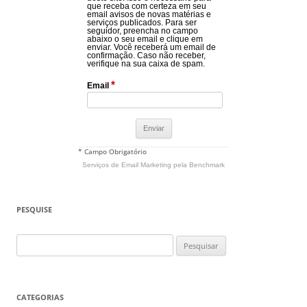
que receba com certeza em seu
email avisos de novas matérias e
serviços publicados. Para ser
seguidor, preencha no campo
abaixo o seu email e clique em
enviar. Você receberá um email de
confirmação. Caso não receber,
verifique na sua caixa de spam.
*
Email
* Campo Obrigatório
Serviços de Email Marketing
pela Benchmark
PESQUISE
Pesquisar
por:
CATEGORIAS