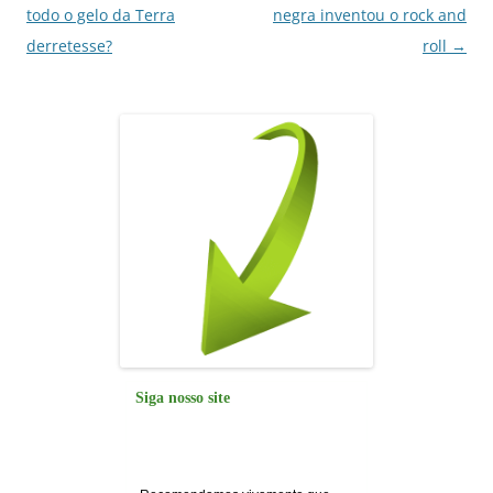
de
todo o gelo da Terra
negra inventou o rock and
posts
derretesse?
roll
→
Siga nosso site