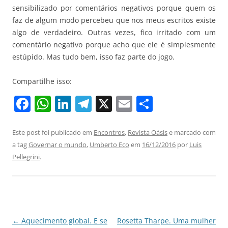
sensibilizado por comentários negativos porque quem os
faz de algum modo percebeu que nos meus escritos existe
algo de verdadeiro. Outras vezes, fico irritado com um
comentário negativo porque acho que ele é simplesmente
estúpido. Mas tudo bem, isso faz parte do jogo.
Compartilhe isso:
F
W
Li
T
X
E
S
a
h
n
el
m
h
c
at
k
e
ai
ar
Este post foi publicado em
Encontros
,
Revista Oásis
e marcado com
a tag
Governar o mundo
,
Umberto Eco
em
16/12/2016
por
Luis
e
s
e
gr
l
e
Pellegrini
.
b
A
dI
a
o
p
n
m
o
p
k
Navegação
←
Aquecimento global. E se
Rosetta Tharpe. Uma mulher