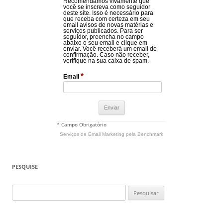
Recomendamos vivamente que
você se inscreva como seguidor
deste site. Isso é necessário para
que receba com certeza em seu
email avisos de novas matérias e
serviços publicados. Para ser
seguidor, preencha no campo
abaixo o seu email e clique em
enviar. Você receberá um email de
confirmação. Caso não receber,
verifique na sua caixa de spam.
*
Email
* Campo Obrigatório
Serviços de Email Marketing
pela Benchmark
PESQUISE
Pesquisar
por: