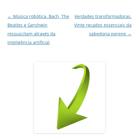
o
p
k
Navegação
←
Música robótica. Bach, The
Verdades transformadoras.
de
Beatles e Gershwin
Vinte recados essenciais da
posts
ressuscitam através da
sabedoria perene
→
inteligência artificial