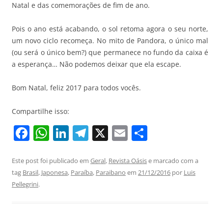
Natal e das comemorações de fim de ano.
Pois o ano está acabando, o sol retoma agora o seu norte,
um novo ciclo recomeça. No mito de Pandora, o único mal
(ou será o único bem?) que permanece no fundo da caixa é
a esperança… Não podemos deixar que ela escape.
Bom Natal, feliz 2017 para todos vocês.
Compartilhe isso:
F
W
Li
T
X
E
S
a
h
n
el
m
h
c
at
k
e
ai
ar
Este post foi publicado em
Geral
,
Revista Oásis
e marcado com a
tag
Brasil
,
Japonesa
,
Paraíba
,
Paraibano
em
21/12/2016
por
Luis
e
s
e
gr
l
e
Pellegrini
.
b
A
dI
a
o
p
n
m