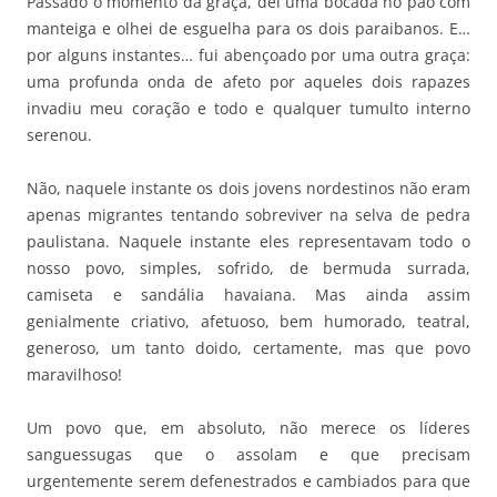
Passado o momento da graça, dei uma bocada no pão com
manteiga e olhei de esguelha para os dois paraibanos. E…
por alguns instantes… fui abençoado por uma outra graça:
uma profunda onda de afeto por aqueles dois rapazes
invadiu meu coração e todo e qualquer tumulto interno
serenou.
Não, naquele instante os dois jovens nordestinos não eram
apenas migrantes tentando sobreviver na selva de pedra
paulistana. Naquele instante eles representavam todo o
nosso povo, simples, sofrido, de bermuda surrada,
camiseta e sandália havaiana. Mas ainda assim
genialmente criativo, afetuoso, bem humorado, teatral,
generoso, um tanto doido, certamente, mas que povo
maravilhoso!
Um povo que, em absoluto, não merece os líderes
sanguessugas que o assolam e que precisam
urgentemente serem defenestrados e cambiados para que