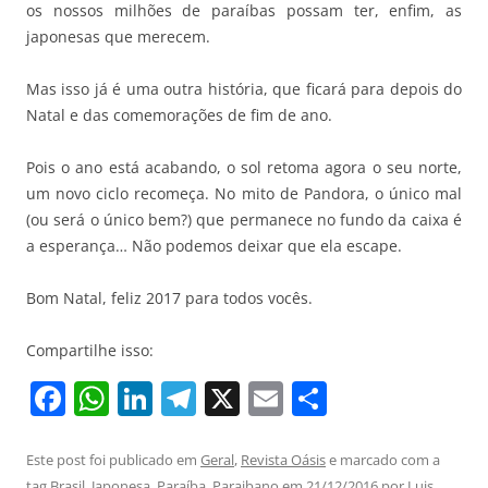
os nossos milhões de paraíbas possam ter, enfim, as
japonesas que merecem.
Mas isso já é uma outra história, que ficará para depois do
Natal e das comemorações de fim de ano.
Pois o ano está acabando, o sol retoma agora o seu norte,
um novo ciclo recomeça. No mito de Pandora, o único mal
(ou será o único bem?) que permanece no fundo da caixa é
a esperança… Não podemos deixar que ela escape.
Bom Natal, feliz 2017 para todos vocês.
Compartilhe isso:
F
W
Li
T
X
E
S
a
h
n
el
m
h
c
at
k
e
ai
ar
Este post foi publicado em
Geral
,
Revista Oásis
e marcado com a
tag
Brasil
,
Japonesa
,
Paraíba
,
Paraibano
em
21/12/2016
por
Luis