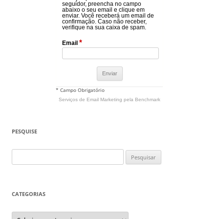
seguidor, preencha no campo
abaixo o seu email e clique em
enviar. Você receberá um email de
confirmação. Caso não receber,
verifique na sua caixa de spam.
*
Email
* Campo Obrigatório
Serviços de Email Marketing
pela Benchmark
PESQUISE
Pesquisar
por:
CATEGORIAS
Categorias