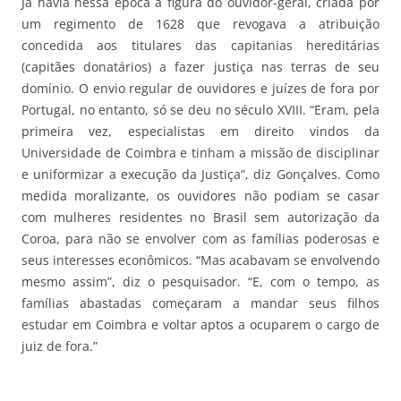
Já havia nessa época a figura do ouvidor-geral, criada por
um regimento de 1628 que revogava a atribuição
concedida aos titulares das capitanias hereditárias
(capitães donatários) a fazer justiça nas terras de seu
domínio. O envio regular de ouvidores e juízes de fora por
Portugal, no entanto, só se deu no século XVIII. “Eram, pela
primeira vez, especialistas em direito vindos da
Universidade de Coimbra e tinham a missão de disciplinar
e uniformizar a execução da Justiça”, diz Gonçalves. Como
medida moralizante, os ouvidores não podiam se casar
com mulheres residentes no Brasil sem autorização da
Coroa, para não se envolver com as famílias poderosas e
seus interesses econômicos. “Mas acabavam se envolvendo
mesmo assim”, diz o pesquisador. “E, com o tempo, as
famílias abastadas começaram a mandar seus filhos
estudar em Coimbra e voltar aptos a ocuparem o cargo de
juiz de fora.”