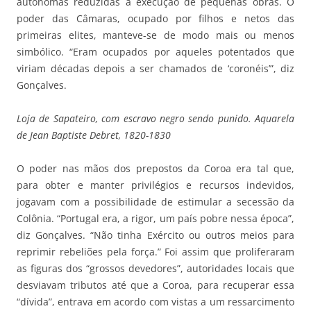
autônomas reduzidas à execução de pequenas obras. O
poder das Câmaras, ocupado por filhos e netos das
primeiras elites, manteve-se de modo mais ou menos
simbólico. “Eram ocupados por aqueles potentados que
viriam décadas depois a ser chamados de ‘coronéis’”, diz
Gonçalves.
Loja de Sapateiro, com escravo negro sendo punido. Aquarela
de Jean Baptiste Debret, 1820-1830
O poder nas mãos dos prepostos da Coroa era tal que,
para obter e manter privilégios e recursos indevidos,
jogavam com a possibilidade de estimular a secessão da
Colônia. “Portugal era, a rigor, um país pobre nessa época”,
diz Gonçalves. “Não tinha Exército ou outros meios para
reprimir rebeliões pela força.” Foi assim que proliferaram
as figuras dos “grossos devedores”, autoridades locais que
desviavam tributos até que a Coroa, para recuperar essa
“dívida”, entrava em acordo com vistas a um ressarcimento