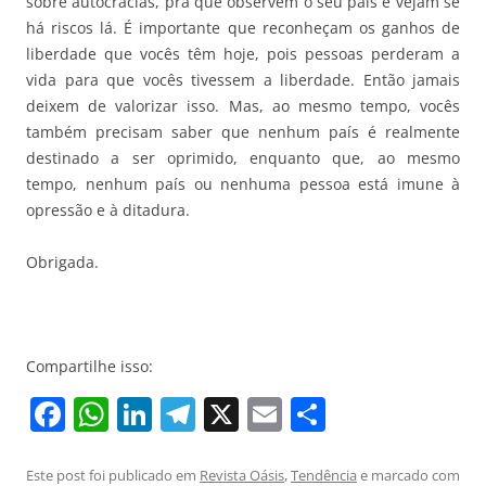
sobre autocracias, pra que observem o seu país e vejam se
há riscos lá. É importante que reconheçam os ganhos de
liberdade que vocês têm hoje, pois pessoas perderam a
vida para que vocês tivessem a liberdade. Então jamais
deixem de valorizar isso. Mas, ao mesmo tempo, vocês
também precisam saber que nenhum país é realmente
destinado a ser oprimido, enquanto que, ao mesmo
tempo, nenhum país ou nenhuma pessoa está imune à
opressão e à ditadura.
Obrigada.
Compartilhe isso:
F
W
Li
T
X
E
S
a
h
n
el
m
h
c
at
k
e
ai
ar
Este post foi publicado em
Revista Oásis
,
Tendência
e marcado com