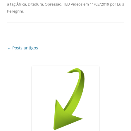
a tag
África
,
Ditadura
,
Opressão
,
TED Vídeos
em
11/03/2019
por
Luis
e
s
e
gr
l
e
Pellegrini
.
b
A
dI
a
o
p
n
m
o
p
k
Navegação
←
Posts antigos
de
posts