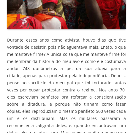
Durante esses anos como ativista, houve dias que tive
vontade de desistir, pois não aguentava mais. Então, o que
me manteve firme? A única coisa que me manteve firme foi
me lembrar da história do meu avô e como ele costumava
andar 748 quilômetros a pé, da sua aldeia para a
cidade, apenas para protestar pela independência. Depois,
penso no sacrifício do meu pai que foi torturado tantas
vezes por ousar protestar contra o regime. Nos anos 70,
eles escreviam panfletos pra reforçar a conscientização
sobre a ditadura, e porque não tinham como fazer
cópias, eles reproduziam o mesmo panfleto 500 vezes cada
um e os distribuíam. Mas os militares passaram a
reconhecer a caligrafia deles, e, quando encontravam um
deles, eles o capturavam. Mas eu vejo aquilo e penso que