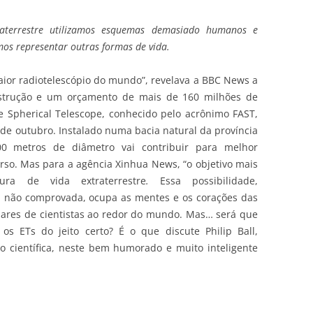
raterrestre utilizamos esquemas demasiado humanos e
rmos representar outras formas de vida.
aior radiotelescópio do mundo”, revelava a BBC News a
nstrução e um orçamento de mais de 160 milhões de
e Spherical Telescope, conhecido pelo acrônimo FAST,
 de outubro. Instalado numa bacia natural da província
00 metros de diâmetro vai contribuir para melhor
so. Mas para a agência Xinhua News, “o objetivo mais
a de vida extraterrestre
.
Essa possibilidade,
 não comprovada, ocupa as mentes e os corações das
hares de cientistas ao redor do mundo. Mas… será que
s ETs do jeito certo? É o que discute Philip Ball,
o científica, neste bem humorado e muito inteligente