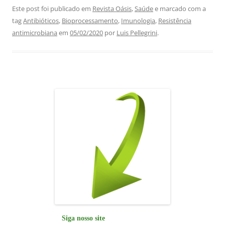
c
at
k
e
ai
ar
Este post foi publicado em
Revista Oásis
,
Saúde
e marcado com a
tag
Antibióticos
,
Bioprocessamento
,
Imunologia
,
Resistência
e
s
e
gr
l
e
antimicrobiana
em
05/02/2020
por
Luis Pellegrini
.
b
A
dI
a
o
p
n
m
o
p
k
Siga nosso site