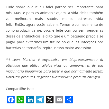
Tudo sobre o que eu falei parece ser importante para
nós. Mas, e para os animais? Vejam, a vida deles também
vai melhorar: mais saúde, menos estresse, vida
feliz. Então, agora vocês sabem. Temos o conhecimento de
como produzir carne, ovos e leite com ou sem pequenas
doses de antibióticos, e digo que é um pequeno preço a se
pagar para evitarmos um futuro no qual as infecções por
bactérias se tornarão, repito, nosso maior assassino.
(*) Leon Marchal é engenheiro em bioprocessamento (a
atividade que utiliza células vivas ou componentes de sua
maquinaria bioquímica para fazer o que normalmente fazem:
sintetizar produtos, degradar substâncias e produzir energia).
Compartilhe isso:
F
W
Li
T
X
E
S
a
h
n
el
m
h