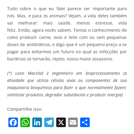
Tudo sobre o que eu falei parece ser importante para
nós. Mas, e para os animais? Vejam, a vida deles também
vai melhorar: mais saúde, menos estresse, vida
feliz. Então, agora vocês sabem. Temos o conhecimento de
como produzir carne, ovos e leite com ou sem pequenas
doses de antibióticos, e digo que é um pequeno preço a se
pagar para evitarmos um futuro no qual as infecções por
bactérias se tornarão, repito, nosso maior assassino.
(*) Leon Marchal é engenheiro em bioprocessamento (a
atividade que utiliza células vivas ou componentes de sua
maquinaria bioquímica para fazer o que normalmente fazem:
sintetizar produtos, degradar substâncias e produzir energia).
Compartilhe isso:
F
W
Li
T
X
E
S
a
h
n
el
m
h