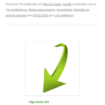
c
at
k
e
ai
ar
Este post foi publicado em
Revista Oásis
,
Saúde
e marcado com a
tag
Antibióticos
,
Bioprocessamento
,
Imunologia
,
Resistência
e
s
e
gr
l
e
antimicrobiana
em
05/02/2020
por
Luis Pellegrini
.
b
A
dI
a
o
p
n
m
o
p
k
Siga nosso site