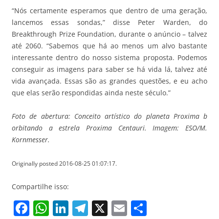
“Nós certamente esperamos que dentro de uma geração,
lancemos essas sondas,” disse Peter Warden, do
Breakthrough Prize Foundation, durante o anúncio – talvez
até 2060. “Sabemos que há ao menos um alvo bastante
interessante dentro do nosso sistema proposta. Podemos
conseguir as imagens para saber se há vida lá, talvez até
vida avançada. Essas são as grandes questões, e eu acho
que elas serão respondidas ainda neste século.”
Foto de abertura: Conceito artístico do planeta Proxima b
orbitando a estrela Proxima Centauri. Imagem: ESO/M.
Kornmesser.
Originally posted 2016-08-25 01:07:17.
Compartilhe isso:
F
W
Li
T
X
E
S