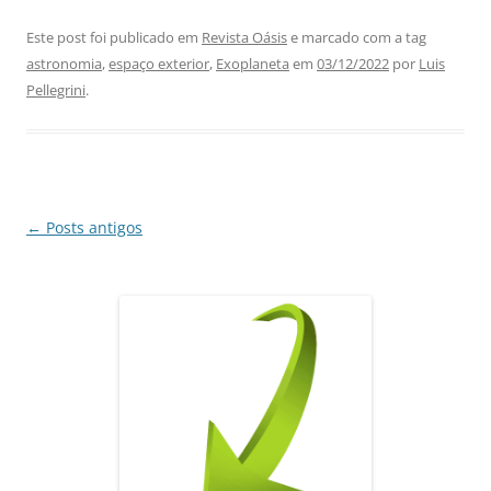
a
h
n
el
m
h
c
at
k
e
ai
ar
Este post foi publicado em
Revista Oásis
e marcado com a tag
astronomia
,
espaço exterior
,
Exoplaneta
em
03/12/2022
por
Luis
e
s
e
gr
l
e
Pellegrini
.
b
A
dI
a
o
p
n
m
o
p
k
Navegação
←
Posts antigos
de
posts