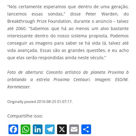
“Nós certamente esperamos que dentro de uma geração,
lancemos essas sondas,” disse Peter Warden, do
Breakthrough Prize Foundation, durante o anúncio – talvez
até 2060. “Sabemos que há ao menos um alvo bastante
interessante dentro do nosso sistema proposta. Podemos
conseguir as imagens para saber se há vida lá, talvez até
vida avançada. Essas são as grandes questões, e eu acho
que elas serão respondidas ainda neste século.”
Foto de abertura: Conceito artístico do planeta Proxima b
orbitando a estrela Proxima Centauri. Imagem: ESO/M.
Kornmesser.
Originally posted 2016-08-25 01:07:17.
Compartilhe isso:
F
W
Li
T
X
E
S