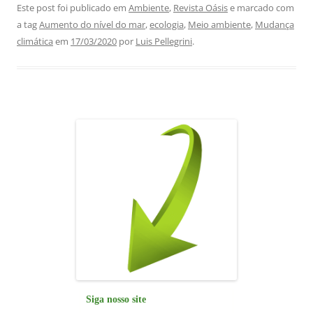
c
at
k
e
ai
ar
Este post foi publicado em
Ambiente
,
Revista Oásis
e marcado com
a tag
Aumento do nível do mar
,
ecologia
,
Meio ambiente
,
Mudança
e
s
e
gr
l
e
climática
em
17/03/2020
por
Luis Pellegrini
.
b
A
dI
a
o
p
n
m
o
p
k
Siga nosso site