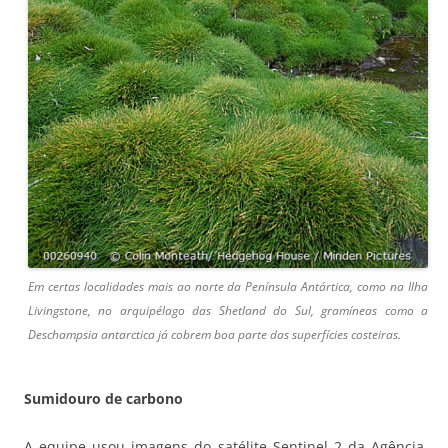
Em certas localidades mais ao norte da Península Antártica, como na Ilha
Livingstone, no arquipélago das Shetland do Sul, gramíneas como a
Deschampsia antarctica já cobrem boa parte das superfícies costeiras.
Sumidouro de carbono
A equipe usou imagens do satélite Sentinel 2 da Agência