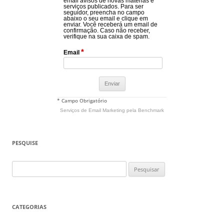
email avisos de novas matérias e
serviços publicados. Para ser
seguidor, preencha no campo
abaixo o seu email e clique em
enviar. Você receberá um email de
confirmação. Caso não receber,
verifique na sua caixa de spam.
*
Email
* Campo Obrigatório
Serviços de Email Marketing
pela Benchmark
PESQUISE
Pesquisar
por:
CATEGORIAS