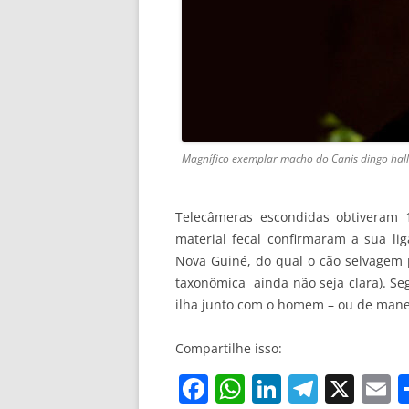
Magnífico exemplar macho do Canis dingo hal
Telecâmeras escondidas obtiveram 
material fecal confirmaram a sua l
Nova Guiné
, do qual o cão selvagem 
taxonômica ainda não seja clara). Se
ilha junto com o homem – ou de mane
Compartilhe isso:
F
W
Li
T
X
E