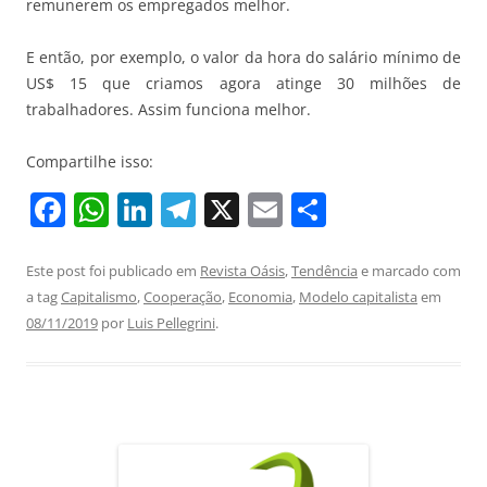
remunerem os empregados melhor.
E então, por exemplo, o valor da hora do salário mínimo de
US$ 15 que criamos agora atinge 30 milhões de
trabalhadores. Assim funciona melhor.
Compartilhe isso:
F
W
Li
T
X
E
S
a
h
n
el
m
h
c
at
k
e
ai
ar
Este post foi publicado em
Revista Oásis
,
Tendência
e marcado com
a tag
Capitalismo
,
Cooperação
,
Economia
,
Modelo capitalista
em
e
s
e
gr
l
e
08/11/2019
por
Luis Pellegrini
.
b
A
dI
a
o
p
n
m
o
p
k