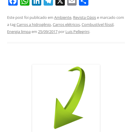
F
W
Li
T
X
E
S
a
h
n
el
m
h
c
at
k
e
ai
ar
Este post foi publicado em
Ambiente
,
Revista Oásis
e marcado com
a tag
Carros a hidrogênio
,
Carros elétricos
,
Combustível fóssil
,
e
s
e
gr
l
e
Energia limpa
em
25/09/2017
por
Luis Pellegrini
.
b
A
dI
a
o
p
n
m
o
p
k