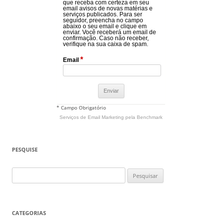
que receba com certeza em seu
email avisos de novas matérias e
serviços publicados. Para ser
seguidor, preencha no campo
abaixo o seu email e clique em
enviar. Você receberá um email de
confirmação. Caso não receber,
verifique na sua caixa de spam.
*
Email
* Campo Obrigatório
Serviços de Email Marketing
pela Benchmark
PESQUISE
Pesquisar
por:
CATEGORIAS