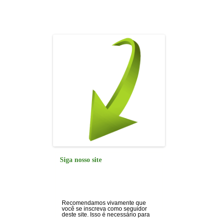
o
p
n
m
o
p
k
Siga nosso site
Recomendamos vivamente que
você se inscreva como seguidor
deste site. Isso é necessário para