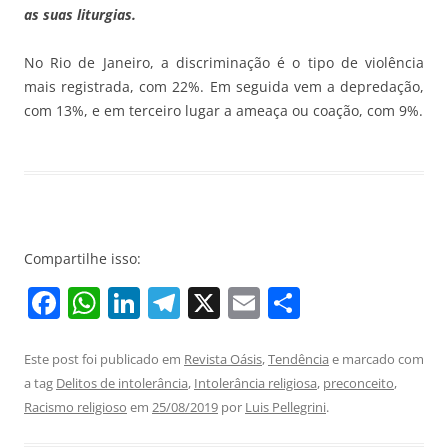
as suas liturgias.
No Rio de Janeiro, a discriminação é o tipo de violência
mais registrada, com 22%. Em seguida vem a depredação,
com 13%, e em terceiro lugar a ameaça ou coação, com 9%.
Compartilhe isso:
F
W
Li
T
X
E
S
a
h
n
el
m
h
c
at
k
e
ai
ar
Este post foi publicado em
Revista Oásis
,
Tendência
e marcado com
a tag
Delitos de intolerância
,
Intolerância religiosa
,
preconceito
,
e
s
e
gr
l
e
Racismo religioso
em
25/08/2019
por
Luis Pellegrini
.
b
A
dI
a