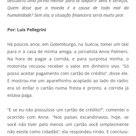
descobriu uma forma melhor para se adquirir bens e serviços.
Quem disse que a moeda é a causa de todo mal da
humanidade? Sem ela, a situação financeira seria muito pior.
Por: Luis Pellegrini
Há poucos anos, em Gotemburgo, na Suécia, tomei um táxi
para ir à casa de minha amiga, a jornalista Anne Palmers.
Na hora de pagar a corrida, e para surpresa minha, o
motorista recusou receber o valor em dinheiro vivo. “Só
posso aceitar pagamento com cartão de crédito”, disse ele.
E mostrou-me um aparelhinho acoplado ao lado do rádio:
era só enfiar o cartão numa fresta e pronto, a corrida já
estava paga.
“E se eu não possuísse um cartão de crédito?”, comentei o
ocorrido com Anne. “Nos países escandinavos, hoje, se
você não tiver pelo menos um cartão você simplesmente
não existe como cidadão”, ela respondeu rindo. E concluiu: