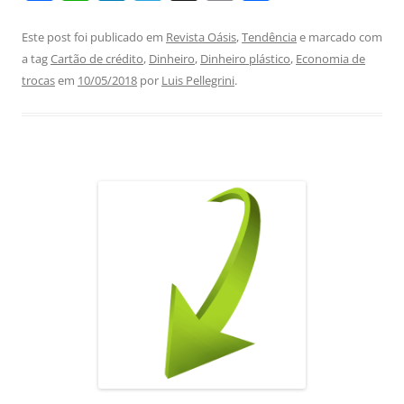
a
h
n
el
m
h
c
at
k
e
ai
ar
Este post foi publicado em
Revista Oásis
,
Tendência
e marcado com
a tag
Cartão de crédito
,
Dinheiro
,
Dinheiro plástico
,
Economia de
e
s
e
gr
l
e
trocas
em
10/05/2018
por
Luis Pellegrini
.
b
A
dI
a
o
p
n
m
o
p
k