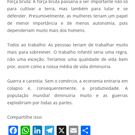
Força bruta: A força bruta passaria a ser importante não só
para cultivar a terra, mas também para lutar e se
defender. Presumivelmente, as mulheres teriam um papel
de menor importância e de menos autonomia, pois
dependeriam muito mais dos homens.
Todos ao trabalho: As pessoas teriam de trabalhar muito
mais para sobreviver. O trabalho infantil seria uma regra,
não uma exceção. Teríamos uma qualidade de vida bem
pior, assim como a nossa média de vida diminuiria.
Guerra e carestia: Sem o comércio, a economia entraria em
colapso e, consequentemente, a produtividade. A
população mundial diminuiria muito e as guerras
explodiriam por todas as partes.
Compartilhe isso:
F
W
Li
T
X
E
S