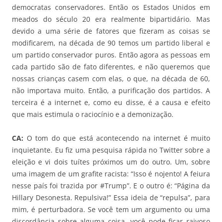
democratas conservadores. Então os Estados Unidos em
meados do século 20 era realmente bipartidário. Mas
devido a uma série de fatores que fizeram as coisas se
modificarem, na década de 90 temos um partido liberal e
um partido conservador puros. Então agora as pessoas em
cada partido são de fato diferentes, e não queremos que
nossas crianças casem com elas, o que, na década de 60,
não importava muito. Então, a purificação dos partidos. A
terceira é a internet e, como eu disse, é a causa e efeito
que mais estimula o raciocínio e a demonização.
CA:
O tom do que está acontecendo na internet é muito
inquietante. Eu fiz uma pesquisa rápida no Twitter sobre a
eleição e vi dois tuítes próximos um do outro. Um, sobre
uma imagem de um grafite racista: “Isso é nojento! A feiura
nesse país foi trazida por #Trump”. E o outro é: “Página da
Hillary Desonesta. Repulsiva!” Essa ideia de “repulsa”, para
mim, é perturbadora. Se você tem um argumento ou uma
discordância sobre alguma coisa, você pode ficar raivoso