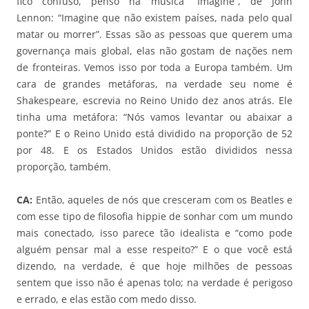
fico confuso, penso na música “Imagine”, de John
Lennon: “Imagine que não existem países, nada pelo qual
matar ou morrer”. Essas são as pessoas que querem uma
governança mais global, elas não gostam de nações nem
de fronteiras. Vemos isso por toda a Europa também. Um
cara de grandes metáforas, na verdade seu nome é
Shakespeare, escrevia no Reino Unido dez anos atrás. Ele
tinha uma metáfora: “Nós vamos levantar ou abaixar a
ponte?” E o Reino Unido está dividido na proporção de 52
por 48. E os Estados Unidos estão divididos nessa
proporção, também.
CA:
Então, aqueles de nós que cresceram com os Beatles e
com esse tipo de filosofia hippie de sonhar com um mundo
mais conectado, isso parece tão idealista e “como pode
alguém pensar mal a esse respeito?” E o que você está
dizendo, na verdade, é que hoje milhões de pessoas
sentem que isso não é apenas tolo; na verdade é perigoso
e errado, e elas estão com medo disso.