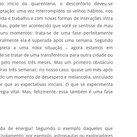
No início da quarentena, o desconforto deveu-se
ptação: uma vez interrompidos os velhos hábitos, nos
da e trabalho e com novas formas de interações intra
 dias, pode ter acontecido que você se sentisse de mau
uns momentos: trata-se de uma fase perfeitamente
geralmente ela é superada após uma semana. Segundo
ompleta a uma nova situação – agora estamos em
e se tratar de uma transferência para outra cidade ou
a pelo menos três meses. Mas um primeiro obstáculo
eiras três semanas: no nosso caso, quase um mês após
ado um momento de desespero e melancolia, vinculado
r que as expectativas iniciais. O que se experimenta
gia vital. Mas, felizmente, essa também é uma fase
a de energia? Seguindo o exemplo daqueles que
isolamento: por exemplo, astronautas ou exploradores