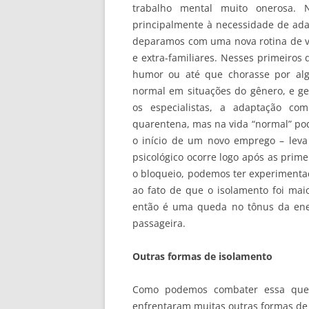
trabalho mental muito onerosa. 
principalmente à necessidade de ada
deparamos com uma nova rotina de vi
e extra-familiares. Nesses primeiros
humor ou até que chorasse por alg
normal em situações do gênero, e 
os especialistas, a adaptação c
quarentena, mas na vida “normal” pod
o início de um novo emprego – lev
psicológico ocorre logo após as prim
o bloqueio, podemos ter experiment
ao fato de que o isolamento foi maio
então é uma queda no tônus da ener
passageira.
Outras formas de isolamento
Como podemos combater essa qued
enfrentaram muitas outras formas de 