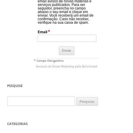
email avisos de novas matérias e
serviços publicados. Para ser
seguidor, preencha no campo
abaixo o seu email e clique em
enviar. Você receberá um email de
confirmação. Caso não receber,
verifique na sua caixa de spam.
*
Email
* Campo Obrigatório
Serviços de Email Marketing
pela Benchmark
PESQUISE
Pesquisar
por:
CATEGORIAS