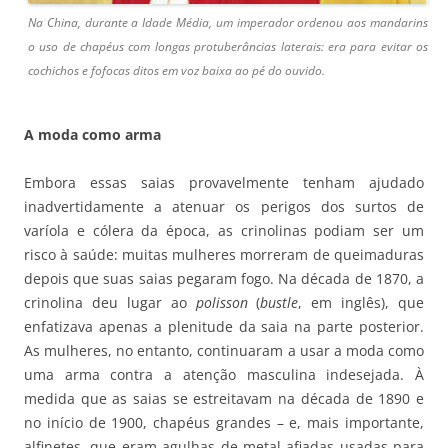
Na China, durante a Idade Média, um imperador ordenou aos mandarins
o uso de chapéus com longas protuberâncias laterais: era para evitar os
cochichos e fofocas ditos em voz baixa ao pé do ouvido.
A moda como arma
Embora essas saias provavelmente tenham ajudado
inadvertidamente a atenuar os perigos dos surtos de
varíola e cólera da época, as crinolinas podiam ser um
risco à saúde: muitas mulheres morreram de queimaduras
depois que suas saias pegaram fogo. Na década de 1870, a
crinolina deu lugar ao
polisson
(
bustle
, em inglês), que
enfatizava apenas a plenitude da saia na parte posterior.
As mulheres, no entanto, continuaram a usar a moda como
uma arma contra a atenção masculina indesejada. À
medida que as saias se estreitavam na década de 1890 e
no início de 1900, chapéus grandes – e, mais importante,
alfinetes, que eram agulhas de metal afiadas usadas para