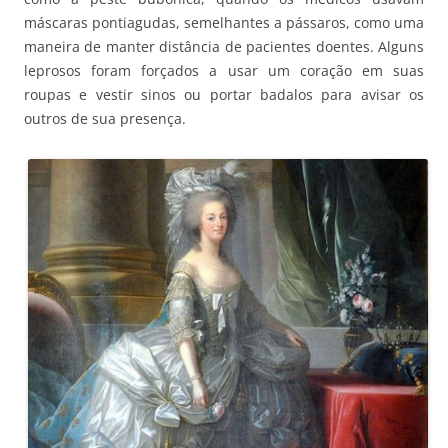
máscaras pontiagudas, semelhantes a pássaros, como uma
maneira de manter distância de pacientes doentes. Alguns
leprosos foram forçados a usar um coração em suas
roupas e vestir sinos ou portar badalos para avisar os
outros de sua presença.