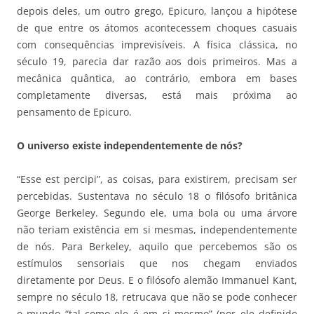
depois deles, um outro grego, Epicuro, lançou a hipótese
de que entre os átomos acontecessem choques casuais
com consequências imprevisíveis. A física clássica, no
século 19, parecia dar razão aos dois primeiros. Mas a
mecânica quântica, ao contrário, embora em bases
completamente diversas, está mais próxima ao
pensamento de Epicuro.
O universo existe independentemente de nós?
“Esse est percipi”, as coisas, para existirem, precisam ser
percebidas. Sustentava no século 18 o filósofo britânica
George Berkeley. Segundo ele, uma bola ou uma árvore
não teriam existência em si mesmas, independentemente
de nós. Para Berkeley, aquilo que percebemos são os
estímulos sensoriais que nos chegam enviados
diretamente por Deus. E o filósofo alemão Immanuel Kant,
sempre no século 18, retrucava que não se pode conhecer
o mundo “tal como ele é em si mesmo” (por ele definido