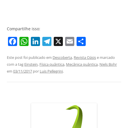
Compartilhe isso:
F
W
Li
T
X
E
S
a
h
n
el
m
h
c
at
k
e
ai
ar
Este post foi publicado em
Descoberta
,
Revista Oásis
e marcado
com a tag
Einstein
,
Física quântica
,
Mecânica quântica
,
Niels Bohr
e
s
e
gr
l
e
em
03/11/2017
por
Luis Pellegrini
.
b
A
dI
a
o
p
n
m
o
p
k