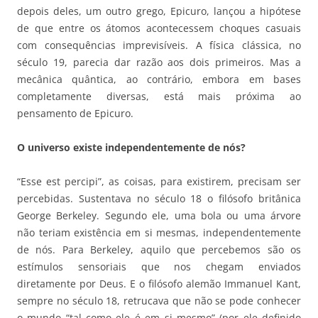
depois deles, um outro grego, Epicuro, lançou a hipótese
de que entre os átomos acontecessem choques casuais
com consequências imprevisíveis. A física clássica, no
século 19, parecia dar razão aos dois primeiros. Mas a
mecânica quântica, ao contrário, embora em bases
completamente diversas, está mais próxima ao
pensamento de Epicuro.
O universo existe independentemente de nós?
“Esse est percipi”, as coisas, para existirem, precisam ser
percebidas. Sustentava no século 18 o filósofo britânica
George Berkeley. Segundo ele, uma bola ou uma árvore
não teriam existência em si mesmas, independentemente
de nós. Para Berkeley, aquilo que percebemos são os
estímulos sensoriais que nos chegam enviados
diretamente por Deus. E o filósofo alemão Immanuel Kant,
sempre no século 18, retrucava que não se pode conhecer
o mundo “tal como ele é em si mesmo” (por ele definido