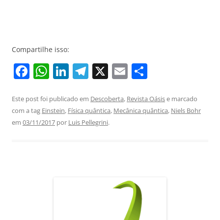
Compartilhe isso:
F
W
Li
T
X
E
S
a
h
n
el
m
h
c
at
k
e
ai
ar
Este post foi publicado em
Descoberta
,
Revista Oásis
e marcado
com a tag
Einstein
,
Física quântica
,
Mecânica quântica
,
Niels Bohr
e
s
e
gr
l
e
em
03/11/2017
por
Luis Pellegrini
.
b
A
dI
a
o
p
n
m
o
p
k