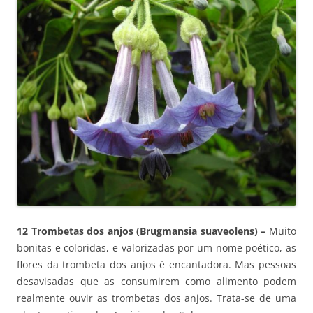
12 Trombetas dos anjos (Brugmansia suaveolens) –
Muito
bonitas e coloridas, e valorizadas por um nome poético, as
flores da trombeta dos anjos é encantadora. Mas pessoas
desavisadas que as consumirem como alimento podem
realmente ouvir as trombetas dos anjos. Trata-se de uma