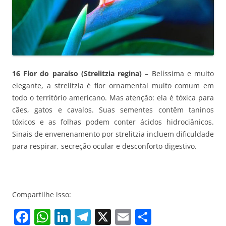
16 Flor do paraíso (Strelitzia regina)
– Belíssima e muito
elegante, a strelitzia é flor ornamental muito comum em
todo o território americano. Mas atenção: ela é tóxica para
cães, gatos e cavalos. Suas sementes contêm taninos
tóxicos e as folhas podem conter ácidos hidrociânicos.
Sinais de envenenamento por strelitzia incluem dificuldade
para respirar, secreção ocular e desconforto digestivo.
Compartilhe isso:
F
W
Li
T
X
E
S