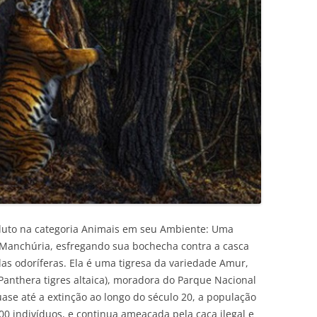
uto na categoria Animais em seu Ambiente: Uma
 Manchúria, esfregando sua bochecha contra a casca
as odoríferas. Ela é uma tigresa da variedade Amur,
anthera tigres altaica), moradora do Parque Nacional
ase até a extinção ao longo do século 20, a população
00 indivíduos, e continua ameaçada pela caça ilegal e