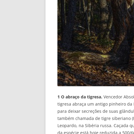
1 O abraço da tigresa.
Vencedor Absol
tigresa abraça um antigo pinheiro da
para deixar secreções de suas glândul
também chamada de tigre siberiano (P
Leopardo, na Sibéria russa. Caçada qu
da espécie está hoje reduzida a 500/6