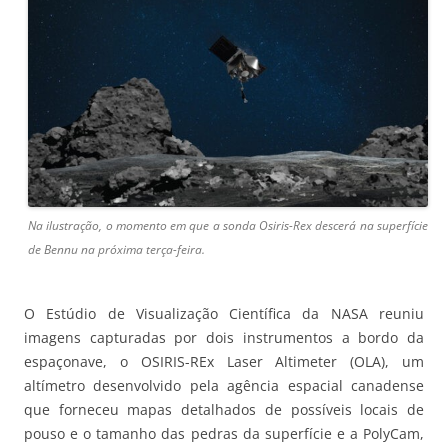
Na ilustração, o momento em que a sonda Osiris-Rex descerá na superfície
de Bennu na próxima terça-feira.
O Estúdio de Visualização Científica da NASA reuniu
imagens capturadas por dois instrumentos a bordo da
espaçonave, o OSIRIS-REx Laser Altimeter (OLA), um
altímetro desenvolvido pela agência espacial canadense
que forneceu mapas detalhados de possíveis locais de
pouso e o tamanho das pedras da superfície e a PolyCam,