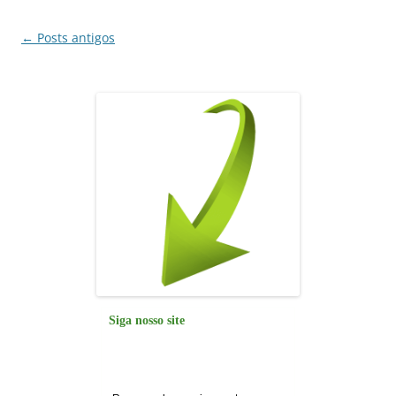
o
p
k
Navegação
←
Posts antigos
de
posts
Siga nosso site