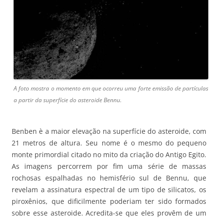
A foto mostra o momento em que ocorreu uma forte emissão de partículas
a partir da superfície do asteroide Bennu.
Benben è a maior elevação na superfície do asteroide, com
21 metros de altura. Seu nome é o mesmo do pequeno
monte primordial citado no mito da criação do Antigo Egito.
As imagens percorrem por fim uma série de massas
rochosas espalhadas no hemisfério sul de Bennu, que
revelam a assinatura espectral de um tipo de silicatos, os
piroxênios, que dificilmente poderiam ter sido formados
sobre esse asteroide. Acredita-se que eles provêm de um