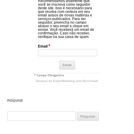
Recomendamos vivamente que
você se inscreva como seguidor
deste site. Isso é necessário para
que receba com certeza em seu
email avisos de novas matérias e
serviços publicados. Para ser
seguidor, preencha no campo
abaixo o seu email e clique em
enviar. Você receberá um email de
confirmação. Caso não receber,
verifique na sua caixa de spam.
*
Email
* Campo Obrigatório
Serviços de Email Marketing
pela Benchmark
PESQUISE
Pesquisar
por: