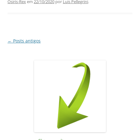
Osiris-Rex
em
22/10/2020
por
Luis Pellegrini
.
b
A
dI
a
o
p
n
m
o
p
k
Navegação
←
Posts antigos
de
posts