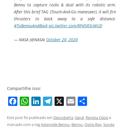
Bennu to capture rocks & dust with its robotic arm.
After this brief TAG (Touch-And-Go maneuver), it will fire
thrusters to back away to a safe distance.
#ToBennuAndBack
pic.twitter.com/RPd5R3cWUD
— NASA (@NASA)
October 20, 2020
Compartilhe isso:
F
W
Li
T
X
E
S
a
h
n
el
m
h
c
at
k
e
ai
ar
Este post foi publicado em
Descoberta
,
Geral
,
Revista Oásis
e
marcado com a tag
Asteroide Bennu
,
Bennu
,
Osiris-Rex
,
Sonda
e
s
e
gr
l
e