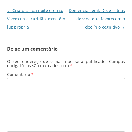
k
Navegação
←
Criaturas da noite eterna.
Demência senil. Doze estilos
de
Vivem na escuridão, mas têm
de vida que favorecem o
posts
luz própria
declínio cognitivo
→
Deixe um comentário
O seu endereço de e-mail não será publicado.
Campos
obrigatórios são marcados com
*
Comentário
*