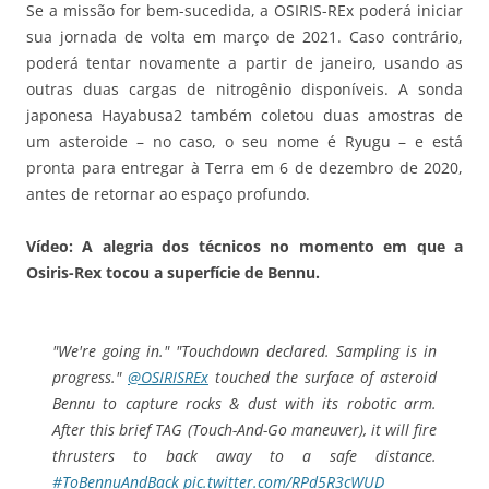
Se a missão for bem-sucedida, a OSIRIS-REx poderá iniciar
sua jornada de volta em março de 2021. Caso contrário,
poderá tentar novamente a partir de janeiro, usando as
outras duas cargas de nitrogênio disponíveis. A sonda
japonesa Hayabusa2 também coletou duas amostras de
um asteroide – no caso, o seu nome é Ryugu – e está
pronta para entregar à Terra em 6 de dezembro de 2020,
antes de retornar ao espaço profundo.
Vídeo: A alegria dos técnicos no momento em que a
Osiris-Rex tocou a superfície de Bennu.
"We're going in." "Touchdown declared. Sampling is in
progress."
@OSIRISREx
touched the surface of asteroid
Bennu to capture rocks & dust with its robotic arm.
After this brief TAG (Touch-And-Go maneuver), it will fire
thrusters to back away to a safe distance.
#ToBennuAndBack
pic.twitter.com/RPd5R3cWUD