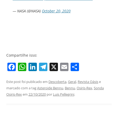
— NASA (@NASA)
October 20, 2020
Compartilhe isso:
F
W
Li
T
X
E
S
a
h
n
el
m
h
c
at
k
e
ai
ar
Este post foi publicado em
Descoberta
,
Geral
,
Revista Oásis
e
marcado com a tag
Asteroide Bennu
,
Bennu
,
Osiris-Rex
,
Sonda
e
s
e
gr
l
e
Osiris-Rex
em
22/10/2020
por
Luis Pellegrini
.
b
A
dI
a
o
p
n
m
o
p