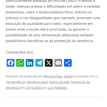
particularmente expostas ao risco de CoViD-19 devido à
idade, doenças prévias e dificuldades em aderir a medidas
preventivas, como o distanciamento físico. Intervir na
pobreza e nas desigualdades (por exemplo, promover uma
educação de qualidade para todos, especialmente em
países onde a escola não é priorizada, ou garantir a
possibilidade de uma alimentação adequada) também
possibilitaria beneficiar-se da prevenção da demência.
Compartilhe isso:
F
W
Li
T
X
E
S
a
h
n
el
m
h
c
at
k
e
ai
ar
Este post foi publicado em
Revista Oásis
,
Saúde
e marcado com a
tag
Demência
,
Demência senil
,
Estilos de vida
,
Prevenção da
e
s
e
gr
l
e
demência
em
23/10/2020
por
Luis Pellegrini
.
b
A
dI
a
o
p
n
m