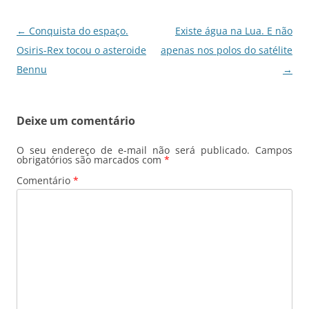
o
p
k
Navegação
←
Conquista do espaço.
Existe água na Lua. E não
de
Osiris-Rex tocou o asteroide
apenas nos polos do satélite
posts
Bennu
→
Deixe um comentário
O seu endereço de e-mail não será publicado.
Campos
obrigatórios são marcados com
*
Comentário
*