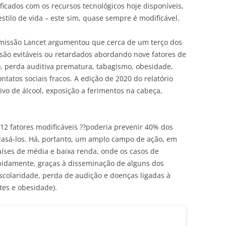
icados com os recursos tecnológicos hoje disponíveis,
stilo de vida – este sim, quase sempre é modificável.
omissão Lancet argumentou que cerca de um terço dos
ão evitáveis ou retardados abordando nove fatores de
o, perda auditiva prematura, tabagismo, obesidade,
tatos sociais fracos. A edição de 2020 do relatório
vo de álcool, exposição a ferimentos na cabeça,
2 fatores modificáveis ??poderia prevenir 40% dos
rasá-los. Há, portanto, um amplo campo de ação, em
aíses de média e baixa renda, onde os casos de
idamente, graças à disseminação de alguns dos
scolaridade, perda de audição e doenças ligadas à
tes e obesidade).