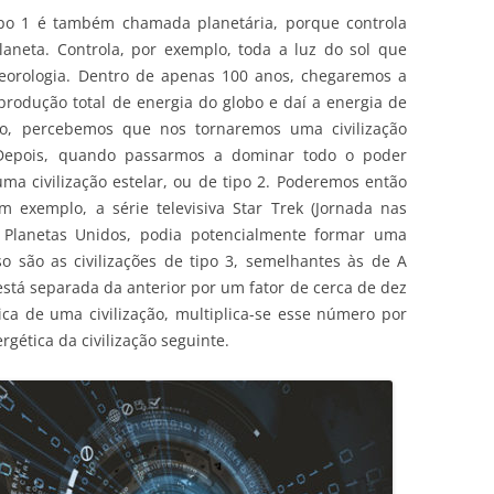
ipo 1 é também chamada planetária, porque controla
aneta. Controla, por exemplo, toda a luz do sol que
teorologia. Dentro de apenas 100 anos, chegaremos a
a produção total de energia do globo e daí a energia de
-lo, percebemos que nos tornaremos uma civilização
 Depois, quando passarmos a dominar todo o poder
ma civilização estelar, ou de tipo 2. Poderemos então
m exemplo, a série televisiva Star Trek (Jornada nas
s Planetas Unidos, podia potencialmente formar uma
so são as civilizações de tipo 3, semelhantes às de A
 está separada da anterior por um fator de cerca de dez
ca de uma civilização, multiplica-se esse número por
gética da civilização seguinte.