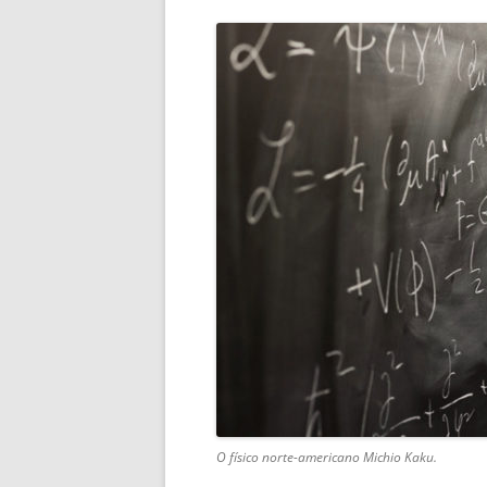
O físico norte-americano Michio Kaku.