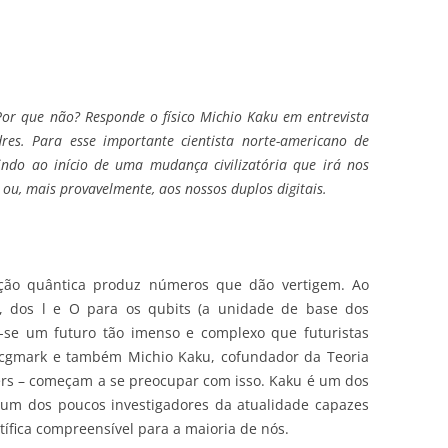
or que não? Responde o físico Michio Kaku em entrevista
dres. Para esse importante cientista norte-americano de
indo ao início de uma mudança civilizatória que irá nos
o, ou, mais provavelmente, aos nossos duplos digitais.
ão quântica produz números que dão vertigem. Ao
ts, dos l e O para os qubits (a unidade de base dos
a-se um futuro tão imenso e complexo que futuristas
Tcgmark e também Michio Kaku, cofundador da Teoria
lers – começam a se preocupar com isso. Kaku é um dos
 um dos poucos investigadores da atualidade capazes
ífica compreensível para a maioria de nós.