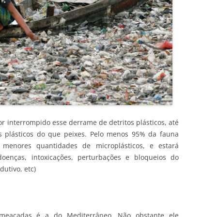
or interrompido esse derrame de detritos plásticos, até
is plásticos do que peixes. Pelo menos 95% da fauna
 menores quantidades de microplásticos, e estará
doenças, intoxicações, perturbações e bloqueios do
dutivo, etc)
eaçadas é a do Mediterrâneo. Não obstante ele